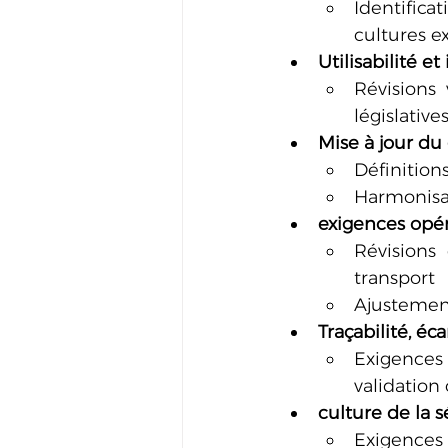
Identifica
cultures ex
Utilisabilité e
Révisions 
législative
Mise à jour du 
Définition
Harmonisat
exigences opér
Révisions 
transport
Ajustement
Traçabilité, éc
Exigences
validation
culture de la 
Exigences 