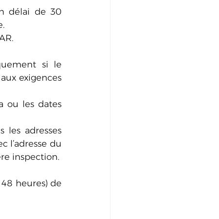
n délai de 30 
e.
CAR.
quement si le 
aux exigences 
 ou les dates 
 les adresses 
c l’adresse du 
ère inspection.
 48 heures) de 