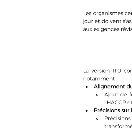
Les organismes cer
jour et doivent s'a
aux exigences révi
La version 11.0 c
notamment :
Alignement d
Ajout de f
l'HACCP et
Précisions sur 
Précision
transformé