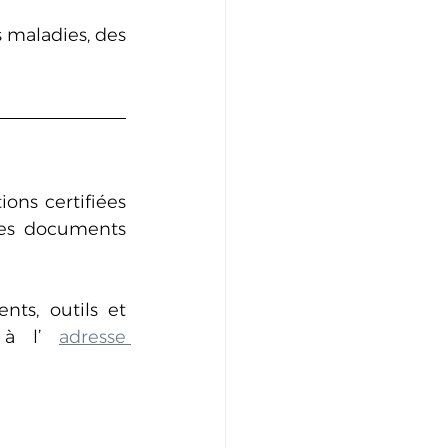
 maladies, des 
ons certifiées 
des documents 
ts, outils et 
 à l’ 
adresse 