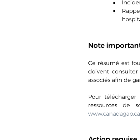
Incide
Rappel
hospit
Note importan
Ce résumé est four
doivent consulter
associés afin de ga
Pour télécharger 
ressources de s
www.canadagap.ca
Action requise