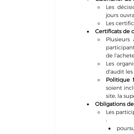
Les décis
jours ouvr
Les certif
Certificats de
Plusieurs 
participan
de l'achete
Les organi
d'audit le
Politique
soient inc
site, la su
Obligations de
Les partic
:
poursu