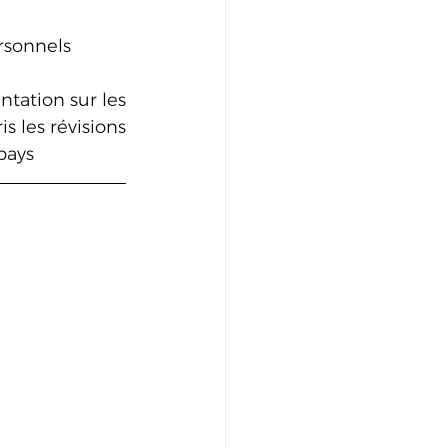
ersonnels
tation sur les 
 les révisions 
pays